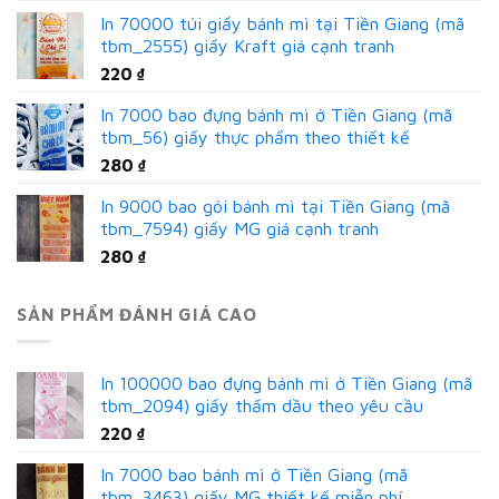
In 70000 túi giấy bánh mì tại Tiền Giang (mã
tbm_2555) giấy Kraft giá cạnh tranh
220
₫
In 7000 bao đựng bánh mì ở Tiền Giang (mã
tbm_56) giấy thực phẩm theo thiết kế
280
₫
In 9000 bao gói bánh mì tại Tiền Giang (mã
tbm_7594) giấy MG giá cạnh tranh
280
₫
SẢN PHẨM ĐÁNH GIÁ CAO
In 100000 bao đựng bánh mì ở Tiền Giang (mã
tbm_2094) giấy thấm dầu theo yêu cầu
220
₫
In 7000 bao bánh mì ở Tiền Giang (mã
tbm_3463) giấy MG thiết kế miễn phí