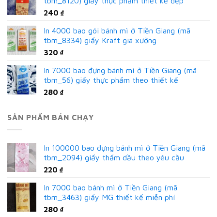
tbm_8120) giấy thực phẩm thiết kế đẹp
240
₫
In 4000 bao gói bánh mì ở Tiền Giang (mã
tbm_8334) giấy Kraft giá xưởng
320
₫
In 7000 bao đựng bánh mì ở Tiền Giang (mã
tbm_56) giấy thực phẩm theo thiết kế
280
₫
SẢN PHẨM BÁN CHẠY
In 100000 bao đựng bánh mì ở Tiền Giang (mã
tbm_2094) giấy thấm dầu theo yêu cầu
220
₫
In 7000 bao bánh mì ở Tiền Giang (mã
tbm_3463) giấy MG thiết kế miễn phí
280
₫