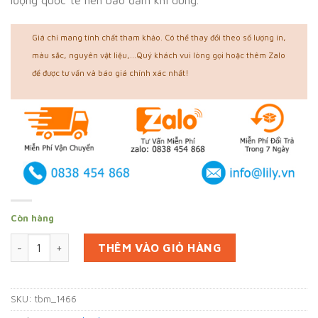
lượng quốc tế nên bảo đảm khi dùng.
Giá chỉ mang tính chất tham khảo. Có thể thay đổi theo số lượng in,
màu sắc, nguyên vật liệu,...Quý khách vui lòng gọi hoặc thêm Zalo
để được tư vấn và báo giá chính xác nhất!
Còn hàng
In 5000 bao gói bánh mì tại Tiền Giang (mã tbm_1466) giấy 
THÊM VÀO GIỎ HÀNG
SKU:
tbm_1466