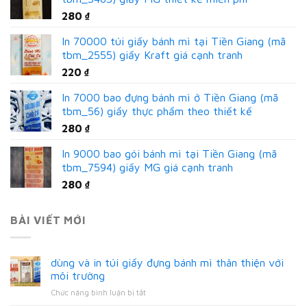
280
₫
In 70000 túi giấy bánh mì tại Tiền Giang (mã
tbm_2555) giấy Kraft giá cạnh tranh
220
₫
In 7000 bao đựng bánh mì ở Tiền Giang (mã
tbm_56) giấy thực phẩm theo thiết kế
280
₫
In 9000 bao gói bánh mì tại Tiền Giang (mã
tbm_7594) giấy MG giá cạnh tranh
280
₫
BÀI VIẾT MỚI
dùng và in túi giấy đựng bánh mì thân thiện với
môi trường
ở
Chức năng bình luận bị tắt
dùng