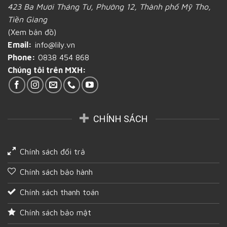
423 Ba Mươi Tháng Tư, Phường 12, Thành phố Mỹ Tho,
bánh
tại
mì
Tiền
Tiền Giang
gần
Giang
(Xem bản đồ)
Tiền
Giang
Email:
info@lily.vn
Phone:
0838 454 868
Chúng tôi trên MXH:
CHÍNH SÁCH
Chính sách đổi trả
Chính sách bảo hành
Chính sách thanh toán
Chính sách bảo mật