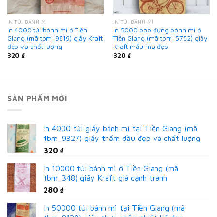
IN TÚI BÁNH MÌ
IN TÚI BÁNH MÌ
In 4000 túi bánh mì ở Tiền
In 5000 bao đựng bánh mì ở
Giang (mã tbm_9819) giấy Kraft
Tiền Giang (mã tbm_5752) giấy
đẹp và chất lượng
Kraft mẫu mã đẹp
320
₫
320
₫
SẢN PHẨM MỚI
In 4000 túi giấy bánh mì tại Tiền Giang (mã
tbm_9327) giấy thấm dầu đẹp và chất lượng
320
₫
In 10000 túi bánh mì ở Tiền Giang (mã
tbm_348) giấy Kraft giá cạnh tranh
280
₫
In 50000 túi bánh mì tại Tiền Giang (mã