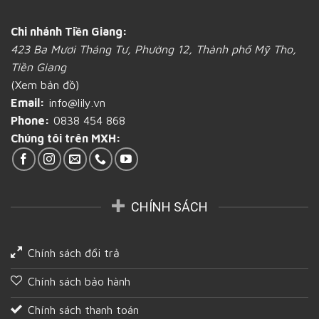
mì
giấy
bằng
bạn
tại
giấy
nên
Tiền
Chi nhánh Tiền Giang:
đựng
biết
Giang
423 Ba Mươi Tháng Tư, Phường 12, Thành phố Mỹ Tho,
bánh
tại
mì
Tiền
Tiền Giang
gần
Giang
(Xem bản đồ)
Tiền
Giang
Email:
info@lily.vn
Phone:
0838 454 868
Chúng tôi trên MXH:
CHÍNH SÁCH
Chính sách đổi trả
Chính sách bảo hành
Chính sách thanh toán