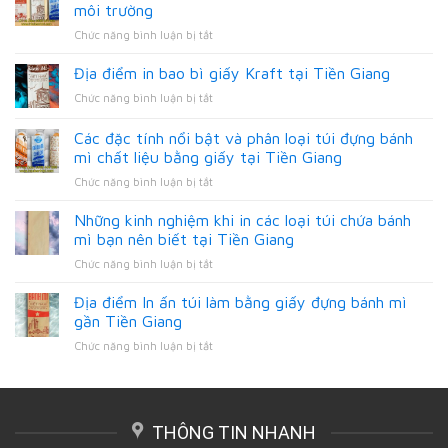
môi trường
ở
Chức năng bình luận bị tắt
dùng
và
Địa điểm in bao bì giấy Kraft tại Tiền Giang
in
ở
Chức năng bình luận bị tắt
túi
Địa
giấy
điểm
Các đặc tính nổi bật và phân loại túi đựng bánh
đựng
in
bánh
mì chất liệu bằng giấy tại Tiền Giang
bao
mì
ở
Chức năng bình luận bị tắt
bì
thân
Các
giấy
thiện
đặc
Kraft
Những kinh nghiệm khi in các loại túi chứa bánh
với
tính
tại
mì bạn nên biết tại Tiền Giang
môi
nổi
Tiền
trường
ở
Chức năng bình luận bị tắt
bật
Giang
Những
và
kinh
Địa điểm In ấn túi làm bằng giấy đựng bánh mì
phân
nghiệm
loại
gần Tiền Giang
khi
túi
ở
Chức năng bình luận bị tắt
in
đựng
Địa
các
bánh
điểm
loại
mì
In
túi
chất
ấn
chứa
liệu
THÔNG TIN NHANH
túi
bánh
bằng
làm