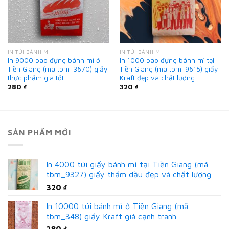
IN TÚI BÁNH MÌ
IN TÚI BÁNH MÌ
In 9000 bao đựng bánh mì ở
In 1000 bao đựng bánh mì tại
Tiền Giang (mã tbm_3670) giấy
Tiền Giang (mã tbm_9615) giấy
thực phẩm giá tốt
Kraft đẹp và chất lượng
280
₫
320
₫
SẢN PHẨM MỚI
In 4000 túi giấy bánh mì tại Tiền Giang (mã
tbm_9327) giấy thấm dầu đẹp và chất lượng
320
₫
In 10000 túi bánh mì ở Tiền Giang (mã
tbm_348) giấy Kraft giá cạnh tranh