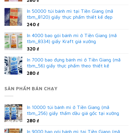
280
₫
In 50000 túi bánh mì tại Tiền Giang (mã
tbm_8120) giấy thực phẩm thiết kế đẹp
240
₫
In 4000 bao gói bánh mì ở Tiền Giang (mã
tbm_8334) giấy Kraft giá xưởng
320
₫
In 7000 bao đựng bánh mì ở Tiền Giang (mã
tbm_56) giấy thực phẩm theo thiết kế
280
₫
SẢN PHẨM BÁN CHẠY
In 10000 túi bánh mì ở Tiền Giang (mã
tbm_256) giấy thấm dầu giá gốc tại xưởng
280
₫
In 9000 bao gói bánh mì tại Tiền Giang (mã