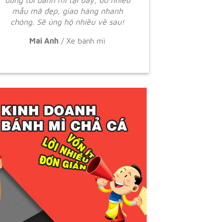
dùng túi bánh mì tại đây, do nhiều
mẫu mã đẹp, giao hàng nhanh
chóng. Sẽ ủng hộ nhiều về sau!
Mai Anh
/
Xe bánh mì