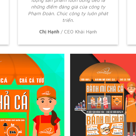
lượng sản phẩm luôn đồng đều là
những điểm đáng giá của công ty
Phạm Đoàn. Chúc công ty luôn phát
triển.
Chị Hạnh
/
CEO Khải Hạnh