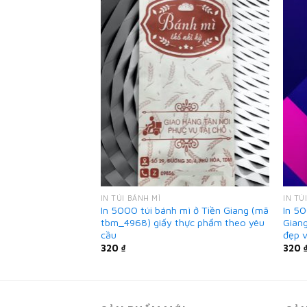
IN TÚI BÁNH MÌ
IN TÚ
ánh mì ở Tiền
In 5000 túi bánh mì ở Tiền Giang (mã
In 50
) giấy Kraft đẹp
tbm_4968) giấy thực phẩm theo yêu
Gian
cầu
đẹp v
320
₫
320