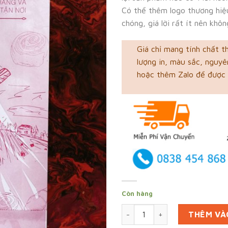
Có thể thêm logo thương hiệu
chóng, giá lời rất ít nên khô
Giá chỉ mang tính chất t
lượng in, màu sắc, nguyên
hoặc thêm Zalo để được 
Còn hàng
In 70000 bao gói bánh mì tạ
THÊM VÀ