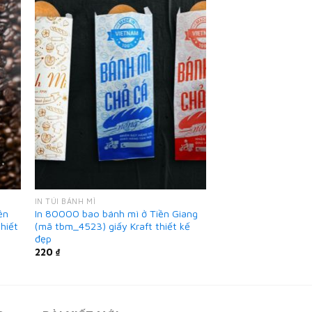
IN TÚI BÁNH MÌ
ền
In 80000 bao bánh mì ở Tiền Giang
hiết
(mã tbm_4523) giấy Kraft thiết kế
đẹp
220
₫