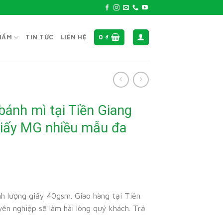
HẨM
TIN TỨC
LIÊN HỆ
0
₫
bánh mì tại Tiền Giang
iấy MG nhiều mẫu đa
h lượng giấy 40gsm. Giao hàng tại Tiền
ên nghiệp sẽ làm hài lòng quý khách. Trả