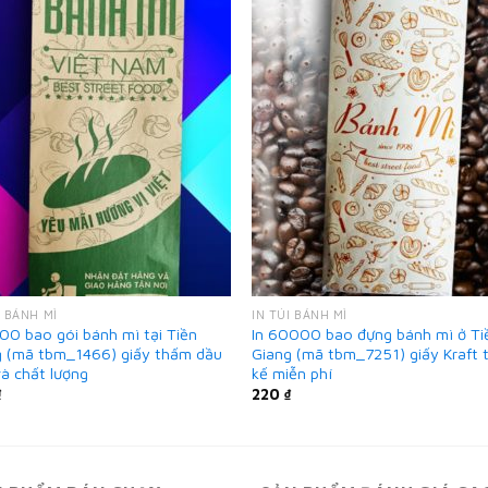
I BÁNH MÌ
IN TÚI BÁNH MÌ
00 bao gói bánh mì tại Tiền
In 60000 bao đựng bánh mì ở Ti
g (mã tbm_1466) giấy thấm dầu
Giang (mã tbm_7251) giấy Kraft t
à chất lượng
kế miễn phí
₫
220
₫