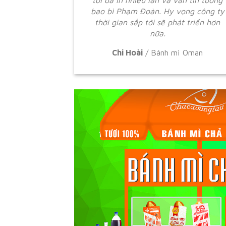
tôi đã in nhiều lần và vẫn tin tưởng
bao bì Phạm Đoàn. Hy vọng công ty
thời gian sắp tới sẽ phát triển hơn
nữa.
Chi Hoài
/
Bánh mì Oman