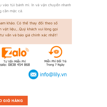
 vào túi bánh mì. In và vận chuyển nhanh
ng cần mặc cả.
ham khảo. Có thể thay đổi theo số
 vật liệu,...Quý khách vui lòng gọi
tư vấn và báo giá chính xác nhất!
i Tiền Giang (mã tbm_7844) giấy MG nhiều mẫu đa dạng số lượ
O GIỎ HÀNG