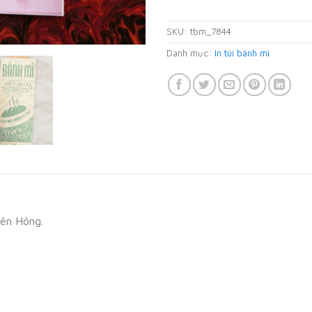
SKU:
tbm_7844
Danh mục:
In túi bánh mì
bên Hông.