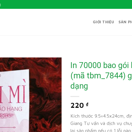
)
GIỚI THIỆU
SẢN P
In 70000 bao gói 
(mã tbm_7844) g
dạng
220
₫
Kích thước 9.5×4.5x24cm, địn
Giang Tư vấn và dịch vụ chuy
lại sản phẩm nếu có 1 lỗi nào.